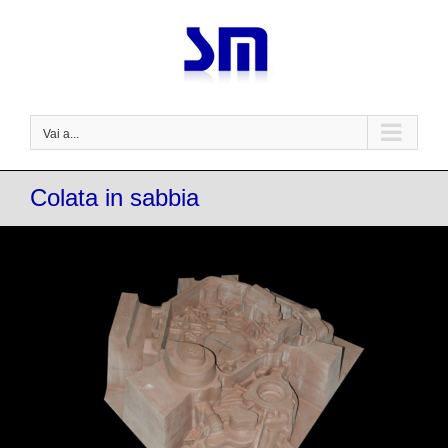
Salta
al
contenuto
Vai a...
Colata in sabbia