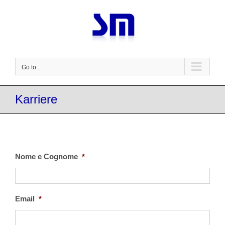
Skip
to
content
Go to...
Karriere
Nome e Cognome
*
Email
*